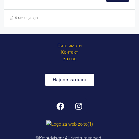
6 месеци ago
Сите имоти
Контакт
За нас
Најнов каталог
©KeyAdvisory All rights reserved.