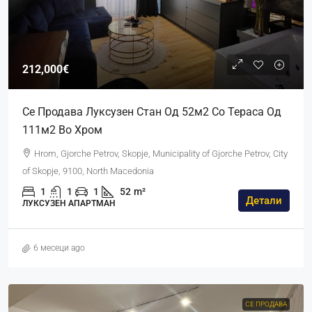
212,000€
Се Продава Луксузен Стан Од 52м2 Со Тераса Од
111м2 Во Хром
Hrom, Gjorche Petrov, Skopje, Municipality of Gjorche Petrov, City
of Skopje, 9100, North Macedonia
1
1
1
52
m²
Детали
ЛУКСУЗЕН АПАРТМАН
6 месеци ago
СЕ ПРОДАВА