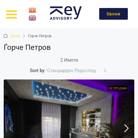
Ѕвони
Дома
Ѓорче Петров
Ѓорче Петров
2 Имоти
Sort by:
Стандарден Редослед
СЕ ПРОДАВА