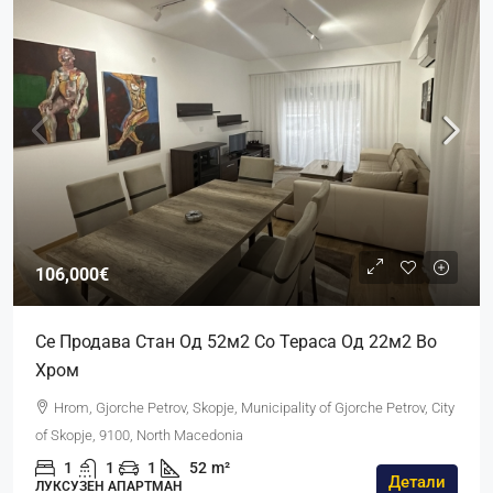
106,000€
Се Продава Стан Од 52м2 Со Тераса Од 22м2 Во
Хром
Hrom, Gjorche Petrov, Skopje, Municipality of Gjorche Petrov, City
of Skopje, 9100, North Macedonia
1
1
1
52
m²
Детали
ЛУКСУЗЕН АПАРТМАН