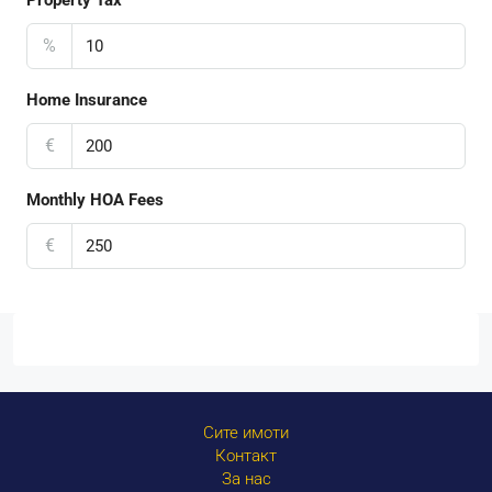
%
Home Insurance
€
Monthly HOA Fees
€
Сите имоти
Контакт
За нас