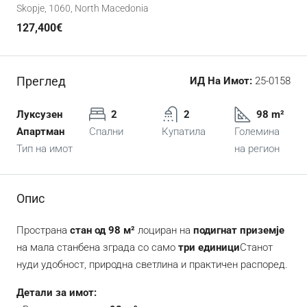
Skopje, 1060, North Macedonia
127,400€
Преглед
ИД На Имот:
25-0158
Луксузен
2
2
98 m²
Апартман
Спални
Купатила
Големина
Тип на имот
на регион
Опис
Пространа
стан од 98 м²
лоциран на
подигнат приземје
на мала станбена зграда со само
три единици
Станот
нуди удобност, природна светлина и практичен распоред.
Детали за имот: