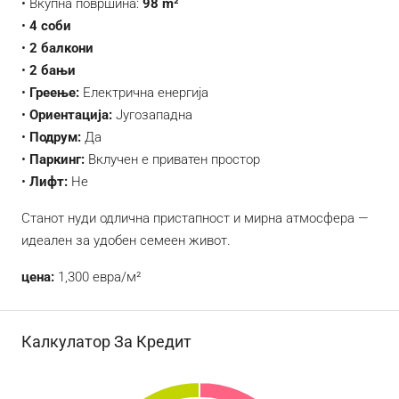
• Вкупна површина:
98 m²
•
4 соби
•
2 балкони
•
2 бањи
•
Греење:
Електрична енергија
•
Ориентација:
Југозападна
•
Подрум:
Да
•
Паркинг:
Вклучен е приватен простор
•
Лифт:
Не
Станот нуди одлична пристапност и мирна атмосфера —
идеален за удобен семеен живот.
цена:
1,300 евра/м²
Калкулатор За Кредит