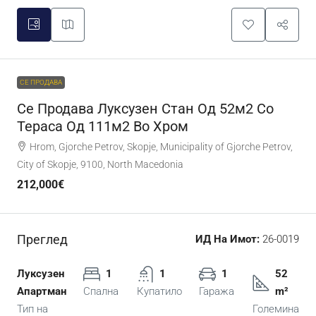
СЕ ПРОДАВА
Се Продава Луксузен Стан Од 52м2 Со
Тераса Од 111м2 Во Хром
Hrom, Gjorche Petrov, Skopje, Municipality of Gjorche Petrov,
City of Skopje, 9100, North Macedonia
212,000€
Преглед
ИД На Имот:
26-0019
Луксузен
1
1
1
52
Апартман
Спална
Купатило
Гаража
m²
Тип на
Големина