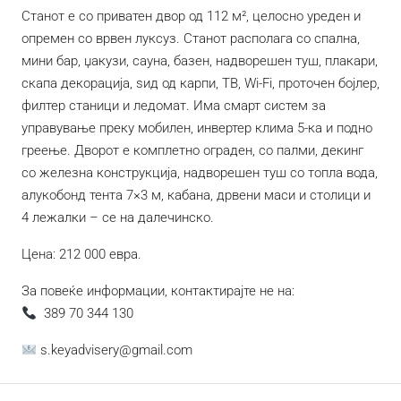
Станот е со приватен двор од 112 м², целосно уреден и
опремен со врвен луксуз. Станот располага со спална,
мини бар, џакузи, сауна, базен, надворешен туш, плакари,
скапа декорација, ѕид од карпи, ТВ, Wi-Fi, проточен бојлер,
филтер станици и ледомат. Има смарт систем за
управување преку мобилен, инвертер клима 5-ка и подно
греење. Дворот е комплетно ограден, со палми, декинг
со железна конструкција, надворешен туш со топла вода,
алукобонд тента 7×3 м, кабана, дрвени маси и столици и
4 лежалки – се на далечинско.
Цена: 212 000 евра.
За повеќе информации, контактирајте не на:
389 70 344 130
s.keyadvisery@gmail.com