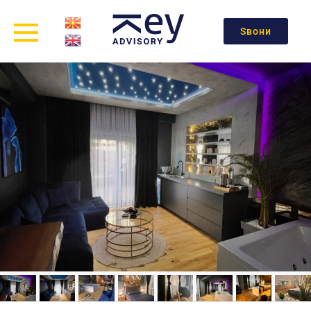
Ѕвони