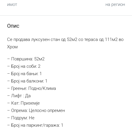
имот
на регион
Опис
Се продава луксузен стан од 52м2 со тераса од 111м2 во
Хром
– Површина: 52м2
– Број на соби: 2
– Број на бањи: 1
– Број на балкони: 1
– Греење: Подно/Клима
– Лифт : Да
– Кат: Приземје
– Опрема: Целосно опремен
– Подрум: Не
– Број на паркинг/гаража: 1