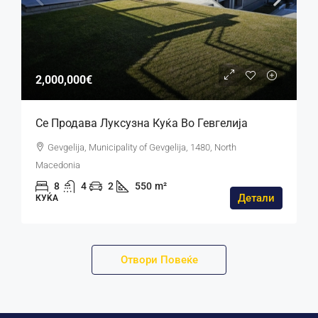
2,000,000€
Се Продава Луксузна Куќа Во Гевгелија
Gevgelija, Municipality of Gevgelija, 1480, North
Macedonia
8
4
2
550
m²
Детали
КУЌА
Отвори Повеќе