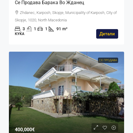
Се Продава Барака Во Жданец
Zhdanec, Karposh, Skopje, Municipality of Karposh, City of
Skopje, 1020, North Macedonia
3
1
1
91
m²
Детали
КУЌА
СЕ ПРОДАВА
400,000€