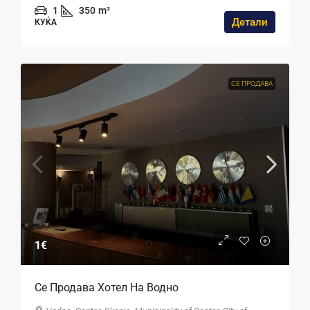
1
350
m²
Детали
КУЌА
СЕ ПРОДАВА
1€
Се Продава Хотел На Водно