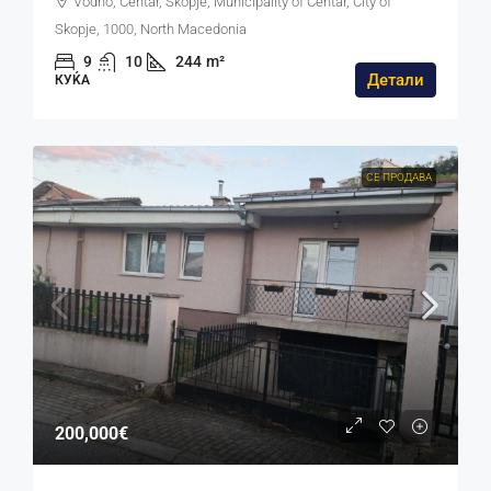
Vodno, Centar, Skopje, Municipality of Centar, City of
Skopje, 1000, North Macedonia
9
10
244
m²
Детали
КУЌА
СЕ ПРОДАВА
200,000€