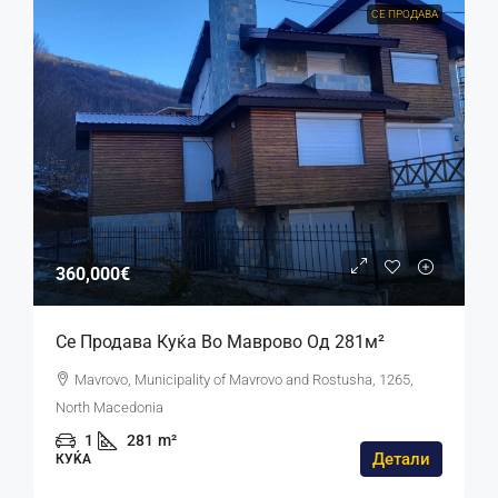
СЕ ПРОДАВА
360,000€
Се Продава Куќа Во Маврово Од 281м²
Mavrovo, Municipality of Mavrovo and Rostusha, 1265,
North Macedonia
1
281
m²
Детали
КУЌА