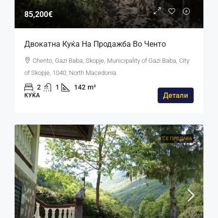
85,200€
Двокатна Куќа На Продажба Во Ченто
Chento, Gazi Baba, Skopje, Municipality of Gazi Baba, City
of Skopje, 1040, North Macedonia
2
1
142
m²
Детали
КУЌА
СЕ ПРОДАВА