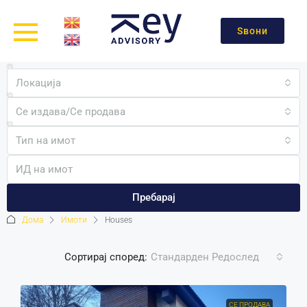
Ѕвони
Локација
Се издава/Се продава
Тип на имот
Пребарај
Дома
Имоти
Houses
Сортирај според:
Стандарден Редослед
СЕ ПРОДАВА