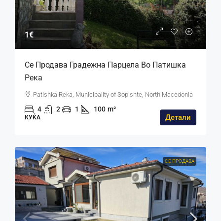
1€
Се Продава Градежна Парцела Во Патишка
Река
Patishka Reka, Municipality of Sopishte, North Macedonia
4
2
1
100
m²
Детали
КУЌА
СЕ ПРОДАВА