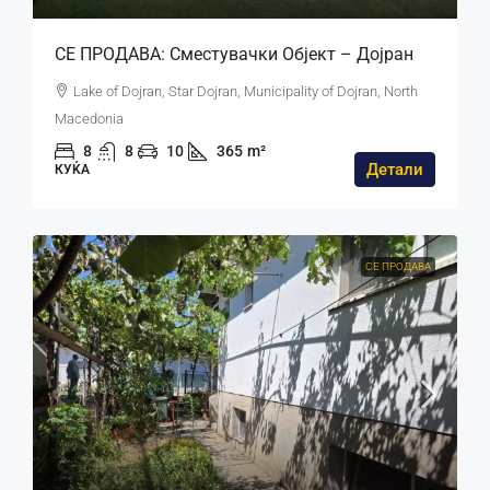
СЕ ПРОДАВА: Сместувачки Објект – Дојран
Lake of Dojran, Star Dojran, Municipality of Dojran, North
Macedonia
8
8
10
365
m²
Детали
КУЌА
СЕ ПРОДАВА