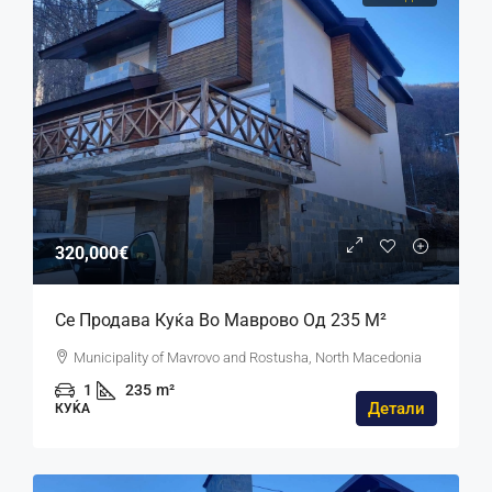
320,000€
Се Продава Куќа Во Маврово Од 235 М²
Municipality of Mavrovo and Rostusha, North Macedonia
1
235
m²
Детали
КУЌА