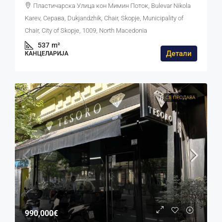
Пластичарска Улица кон Мимин Поток, Bulevar Nikola
Karev, Серава, Dukjandzhik, Chair, Skopje, Municipality of
Chair, City of Skopje, 1009, North Macedonia
537
m²
Детали
КАНЦЕЛАРИЈА
СЕ ПРОДАВА
990,000€