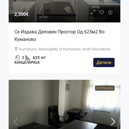
2,500€
Се Издава Деловен Простор Од 625м2 Во
Куманово
Kumanovo, Municipality of Kumanovo, North Macedonia
2
625
m²
Детали
КАНЦЕЛАРИЈА
СЕ ПРОДАВА