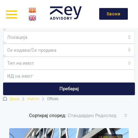
Ѕвони
Локација
Се издава/Се продава
Тип на имот
Пребарај
Дома
Имоти
Offices
Сортирај според:
Стандарден Редослед
СЕ ИЗНАЈМУВА