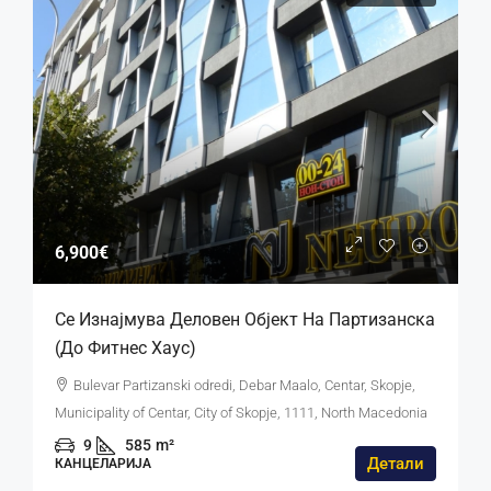
6,900€
Се Изнајмува Деловен Објект На Партизанска
(до Фитнес Хаус)
Bulevar Partizanski odredi, Debar Maalo, Centar, Skopje,
Municipality of Centar, City of Skopje, 1111, North Macedonia
9
585
m²
Детали
КАНЦЕЛАРИЈА