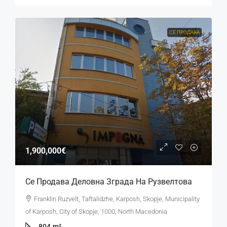
СЕ ПРОДАВА
1,900,000€
Се Продава Деловна Зграда На Рузвелтова
Franklin Ruzvelt, Taftalidzhe, Karposh, Skopje, Municipality
of Karposh, City of Skopje, 1000, North Macedonia
804
m²