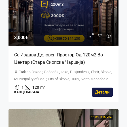
3,000€
Се Издава Деловен Простор Од 120м2 Во
Центар (Стара Скопска Чаршија)
Turkish Bazaar, Леблебиџиска, Dukjandzhik, Chair, Skopje,
Municipality of Chair, City of Skopje, 1009, North Macedonia
1
120
m²
Детали
КАНЦЕЛАРИЈА
СЕ ИЗНАЈМУВА