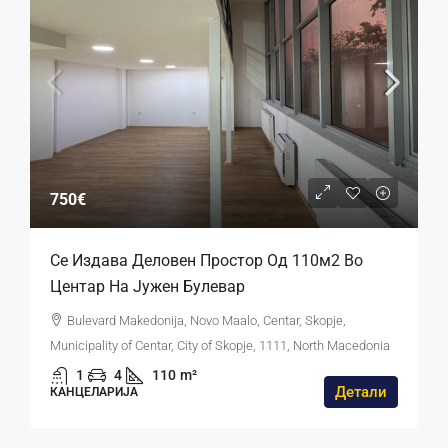
750€
Се Издава Деловен Простор Од 110м2 Во
Центар На Јужен Булевар
Bulevard Makedonija, Novo Maalo, Centar, Skopje,
Municipality of Centar, City of Skopje, 1111, North Macedonia
1
4
110
m²
Детали
КАНЦЕЛАРИЈА