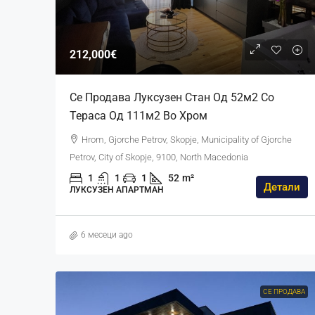
212,000€
Се Продава Луксузен Стан Од 52м2 Со
Тераса Од 111м2 Во Хром
Hrom, Gjorche Petrov, Skopje, Municipality of Gjorche
Petrov, City of Skopje, 9100, North Macedonia
1
1
1
52
m²
Детали
ЛУКСУЗЕН АПАРТМАН
6 месеци ago
СЕ ПРОДАВА