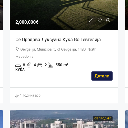
2,000,000€
Се Продава Луксузна Куќа Во Гевгелија
Gevgelija, Municipality of Gevgelija, 1480, North
Macedonia
8
4
2
550
m²
КУЌА
Детали
1 година ago
СЕ ПРОДАВА