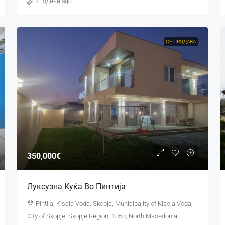
2 години ago
СЕ ПРОДАВА
350,000€
Луксузна Куќа Во Пинтија
Pintija, Kisela Voda, Skopje, Municipality of Kisela Voda,
City of Skopje, Skopje Region, 1050, North Macedonia