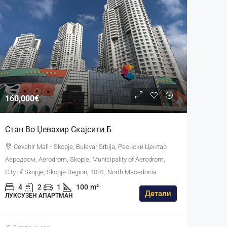
160,000€
Стан Во Џевахир Скајсити Б
Cevahir Mall - Skopje, Bulevar Srbija, Реонски Центар
Аеродром, Aerodrom, Skopje, Municipality of Aerodrom,
City of Skopje, Skopje Region, 1001, North Macedonia
4
2
1
100
m²
Детали
ЛУКСУЗЕН АПАРТМАН