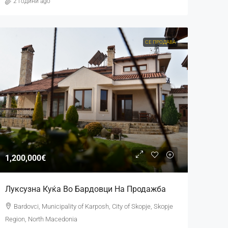
2 години ago
СЕ ПРОДАВА
1,200,000€
Луксузна Куќа Во Бардовци На Продажба
Bardovci, Municipality of Karposh, City of Skopje, Skopje
Region, North Macedonia