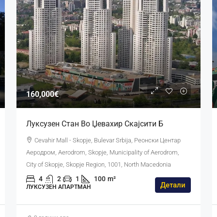
160,000€
Луксузен Стан Во Џевахир Скајсити Б
Cevahir Mall - Skopje, Bulevar Srbija, Реонски Центар
Аеродром, Aerodrom, Skopje, Municipality of Aerodrom,
City of Skopje, Skopje Region, 1001, North Macedonia
4
2
1
100
m²
Детали
ЛУКСУЗЕН АПАРТМАН