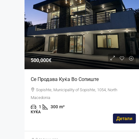
500,000€
Се Продава Куќа Во Сопиште
Sopishte, Municipality of Sopishte, 1054, North
Macedonia
1
300
m²
КУЌА
Детали