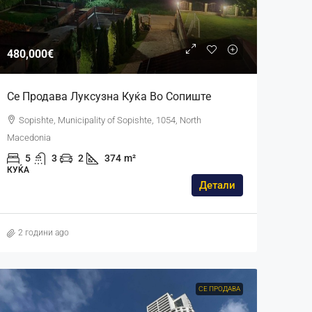
480,000€
Се Продава Луксузна Куќа Во Сопиште
Sopishte, Municipality of Sopishte, 1054, North
Macedonia
5
3
2
374
m²
КУЌА
Детали
2 години ago
СЕ ПРОДАВА