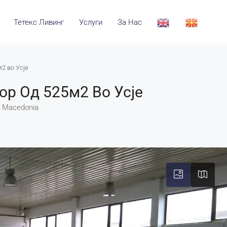
Тетекс Ливинг
Услуги
За Нас
2 во Усје
ор Од 525м2 Во Усје
th Macedonia