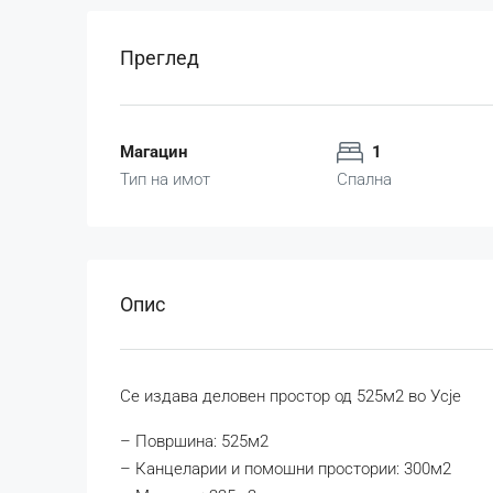
Преглед
Магацин
1
Тип на имот
Спална
Опис
Се издава деловен простор од 525м2 во Усје
– Површина: 525м2
– Канцеларии и помошни простории: 300м2