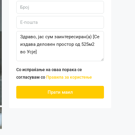
Со испраќање на оваа порака се
согласувам со
Правила за користење
Прати маил