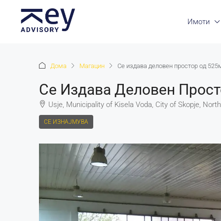
Имоти
Дома
Магацин
Се издава деловен простор од 525м
Се Издава Деловен Прост
Usje, Municipality of Kisela Voda, City of Skopje, Nor
СЕ ИЗНАЈМУВА