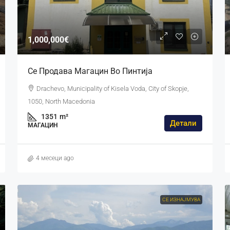
1,000,000€
Се Продава Магацин Во Пинтија
Drachevo, Municipality of Kisela Voda, City of Skopje,
1050, North Macedonia
1351
m²
Детали
МАГАЦИН
4 месеци ago
СЕ ИЗНАЈМУВА