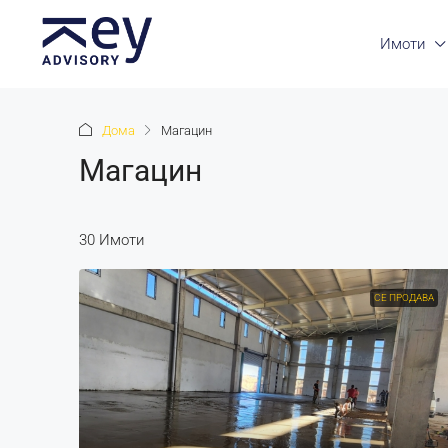
Имоти
Дома
Магацин
Магацин
30 Имоти
СЕ ПРОДАВА