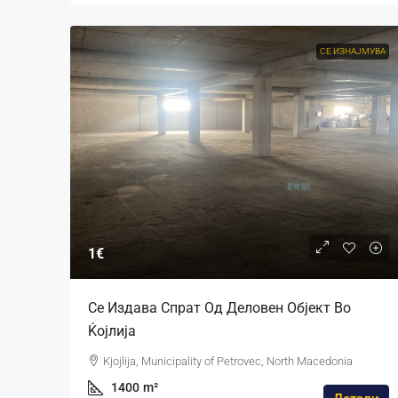
СЕ ИЗНАЈМУВА
1€
Се Издава Спрат Од Деловен Објект Во
Ќојлија
Kjojlija, Municipality of Petrovec, North Macedonia
1400
m²