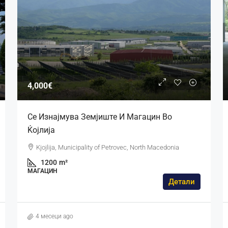
4,000€
Се Изнајмува Земјиште И Магацин Во
Ќојлија
Kjojlija, Municipality of Petrovec, North Macedonia
1200
m²
МАГАЦИН
Детали
4 месеци ago