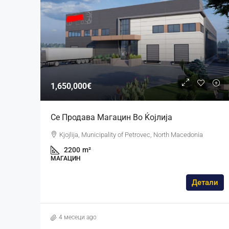
1,650,000€
Се Продава Магацин Во Ќојлија
Kjojlija, Municipality of Petrovec, North Macedonia
2200
m²
МАГАЦИН
Детали
4 месеци ago