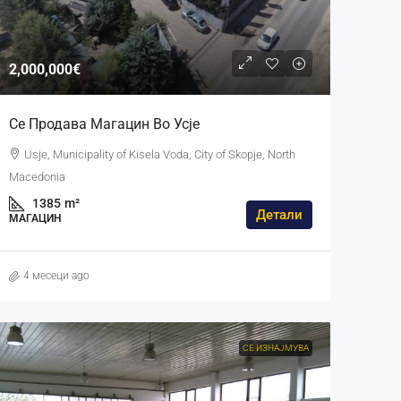
2,000,000€
Се Продава Магацин Во Усје
Usje, Municipality of Kisela Voda, City of Skopje, North
Macedonia
1385
m²
Детали
МАГАЦИН
4 месеци ago
СЕ ИЗНАЈМУВА