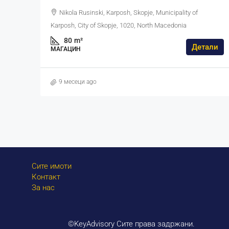
Nikola Rusinski, Karposh, Skopje, Municipality of
Karposh, City of Skopje, 1020, North Macedonia
80
m²
Детали
МАГАЦИН
9 месеци ago
Сите имоти
Контакт
За нас
©KeyAdvisory Сите права задржани.