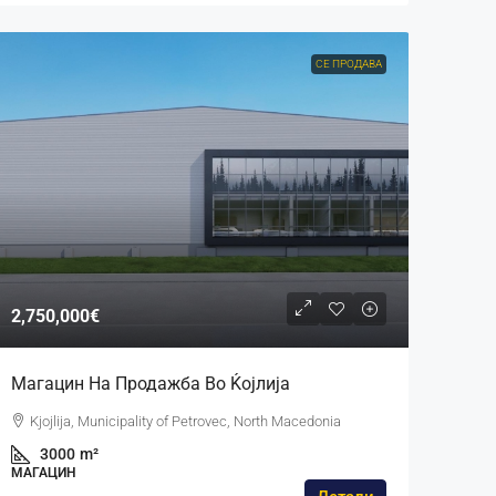
СЕ ПРОДАВА
2,750,000€
Магацин На Продажба Во Ќојлија
Kjojlija, Municipality of Petrovec, North Macedonia
3000
m²
МАГАЦИН