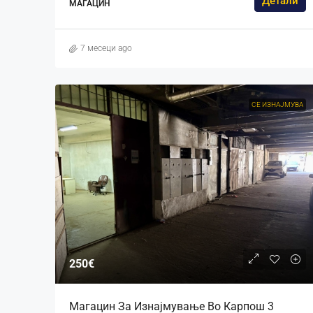
Детали
МАГАЦИН
7 месеци ago
СЕ ИЗНАЈМУВА
250€
Магацин За Изнајмување Во Карпош 3