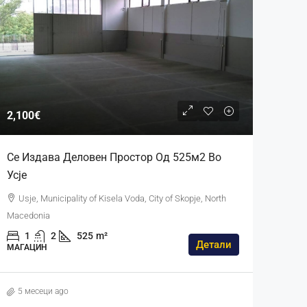
2,100€
Се Издава Деловен Простор Од 525м2 Во
Усје
Usje, Municipality of Kisela Voda, City of Skopje, North
Macedonia
1
2
525
m²
Детали
МАГАЦИН
5 месеци ago