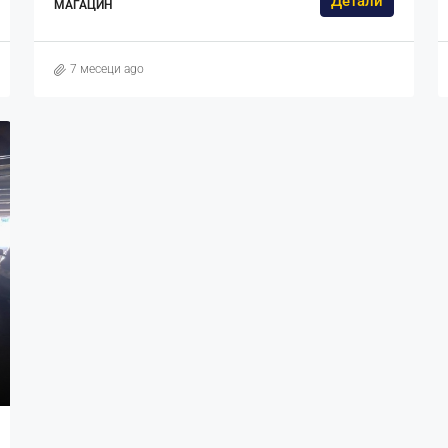
Детали
МАГАЦИН
7 месеци ago