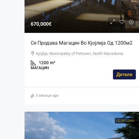
670,000€
Се Продава Магацин Во Кјојлија Од 1200м2
Kjojlija, Municipality of Petrovec, North Macedonia
1200
m²
МАГАЦИН
Детали
3 месеци ago
СЕ ПРОДАВА