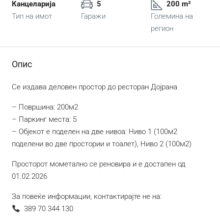
Канцеларија
5
200 m²
Тип на имот
Гаражи
Големина на
регион
Опис
Се издава деловен простор до ресторан Дојрана
– Површина: 200м2
– Паркинг места: 5
– Објекот е поделен на две нивоа: Ниво 1 (100м2
поделени во две простории и тоалет), Ниво 2 (100м2)
Просторот мометално се реновира и е достапен од
01.02.2026
За повеќе информации, контактирајте не на:
389 70 344 130