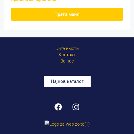
Прати маил
Сите имоти
Контакт
За нас
Најнов каталог