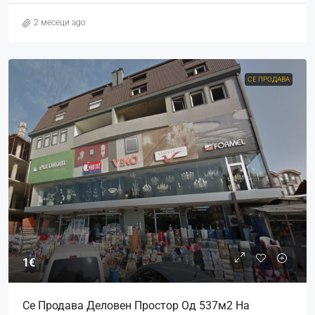
2 месеци ago
СЕ ПРОДАВА
1€
Се Продава Деловен Простор Од 537м2 На