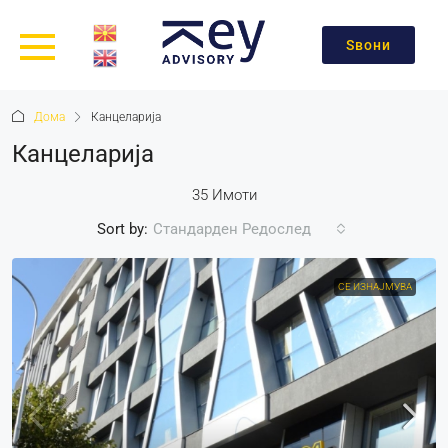
Ѕвони
Дома
Канцеларија
Канцеларија
35 Имоти
Sort by:
Стандарден Редослед
СЕ ИЗНАЈМУВА