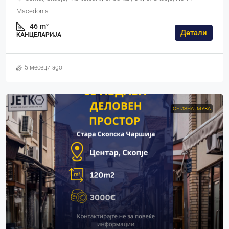
Macedonia
46
m²
Детали
КАНЦЕЛАРИЈА
5 месеци ago
СЕ ИЗНАЈМУВА