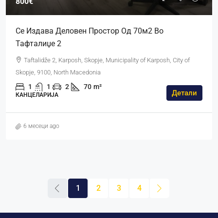
800€
Се Издава Деловен Простор Од 70м2 Во
Тафталиџе 2
Taftalidže 2, Karposh, Skopje, Municipality of Karposh, City of
Skopje, 9100, North Macedonia
1
1
2
70
m²
Детали
КАНЦЕЛАРИЈА
6 месеци ago
1
2
3
4