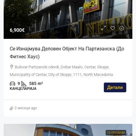
6,900€
Се Изнајмува Деловен Објект На Партизанска (до
Фитнес Хаус)
Bulevar Partizanski odredi, Debar Maalo, Centar, Skopje,
Municipality of Centar, City of Skopje, 1111, North Macedonia
9
585
m²
Детали
КАНЦЕЛАРИЈА
2 месеци ago
СЕ ПРОДАВА