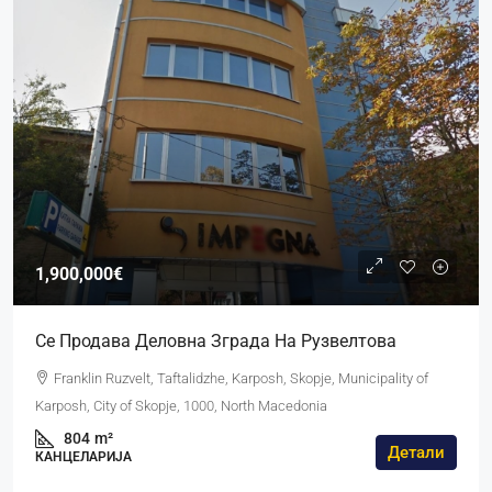
1,900,000€
Се Продава Деловна Зграда На Рузвелтова
Franklin Ruzvelt, Taftalidzhe, Karposh, Skopje, Municipality of
Karposh, City of Skopje, 1000, North Macedonia
804
m²
Детали
КАНЦЕЛАРИЈА