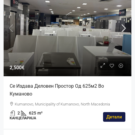
2,500€
Се Издава Деловен Простор Од 625м2 Во
Куманово
Kumanovo, Municipality of Kumanovo, North Macedonia
2
625
m²
Детали
КАНЦЕЛАРИЈА