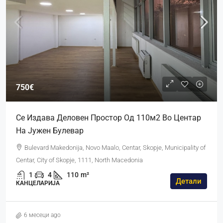
750€
Се Издава Деловен Простор Од 110м2 Во Центар
На Јужен Булевар
Bulevard Makedonija, Novo Maalo, Centar, Skopje, Municipality of
Centar, City of Skopje, 1111, North Macedonia
1
4
110
m²
Детали
КАНЦЕЛАРИЈА
6 месеци ago