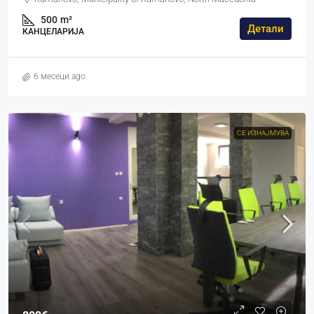
500
m²
Детали
КАНЦЕЛАРИЈА
6 месеци ago
СЕ ИЗНАЈМУВА