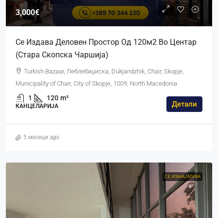
3,000€
Се Издава Деловен Простор Од 120м2 Во Центар
(Стара Скопска Чаршија)
Turkish Bazaar, Леблебиџиска, Dukjandzhik, Chair, Skopje,
Municipality of Chair, City of Skopje, 1009, North Macedonia
1
120
m²
Детали
КАНЦЕЛАРИЈА
5 месеци ago
СЕ ИЗНАЈМУВА