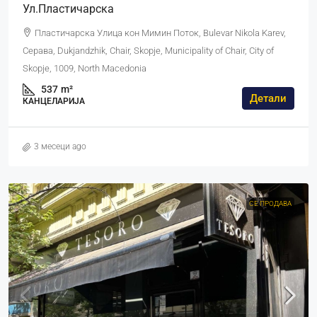
Ул.Пластичарска
Пластичарска Улица кон Мимин Поток, Bulevar Nikola Karev,
Серава, Dukjandzhik, Chair, Skopje, Municipality of Chair, City of
Skopje, 1009, North Macedonia
537
m²
Детали
КАНЦЕЛАРИЈА
3 месеци ago
СЕ ПРОДАВА