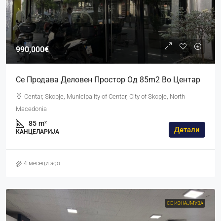
990,000€
Се Продава Деловен Простор Од 85m2 Во Центар
Centar, Skopje, Municipality of Centar, City of Skopje, North
Macedonia
85
m²
Детали
КАНЦЕЛАРИЈА
4 месеци ago
СЕ ИЗНАЈМУВА