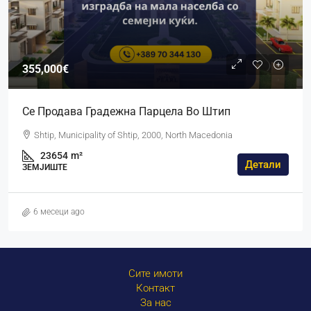
355,000€
Се Продава Градежна Парцела Во Штип
Shtip, Municipality of Shtip, 2000, North Macedonia
23654
m²
Детали
ЗЕМЈИШТЕ
6 месеци ago
Сите имоти
Контакт
За нас