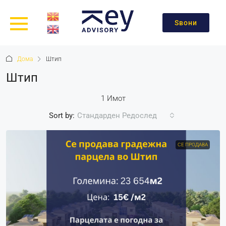
Ѕвони
Дома
Штип
Штип
1 Имот
Sort by:
Стандарден Редослед
СЕ ПРОДАВА