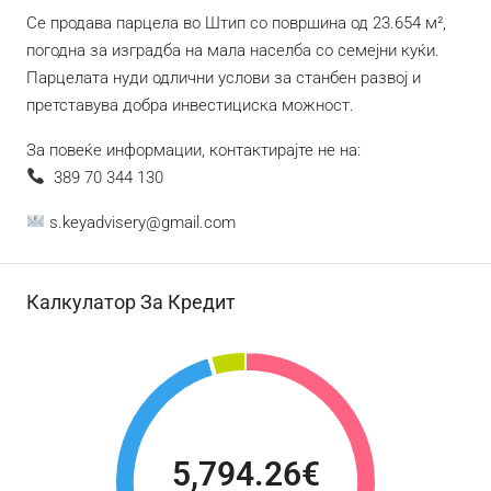
Се продава парцела во Штип со површина од 23.654 м²,
погодна за изградба на мала населба со семејни куќи.
Парцелата нуди одлични услови за станбен развој и
претставува добра инвестициска можност.
За повеќе информации, контактирајте не на:
389 70 344 130
s.keyadvisery@gmail.com
Калкулатор За Кредит
5,794.26€