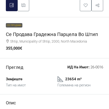
СЕ ПРОДАВА
Се Продава Градежна Парцела Во Штип
Shtip, Municipality of Shtip, 2000, North Macedonia
355,000€
Преглед
ИД На Имот:
26-0016
Земјиште
23654 m²
Тип на имот
Големина на регион
Опис