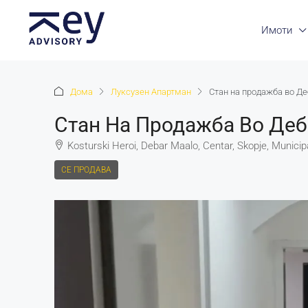
Имоти
Дома
Луксузен Апартман
Стан на продажба во Д
Стан На Продажба Во Де
Kosturski Heroi, Debar Maalo, Centar, Skopje, Municipa
СЕ ПРОДАВА