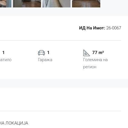
ИД На Имот:
26-0067
1
1
77 m²
атило
Гаража
Големина на
регион
НА ЛОКАЦИЈА