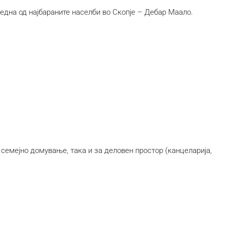
дна од најбараните населби во Скопје – Дебар Маало.
 семејно домување, така и за деловен простор (канцеларија,