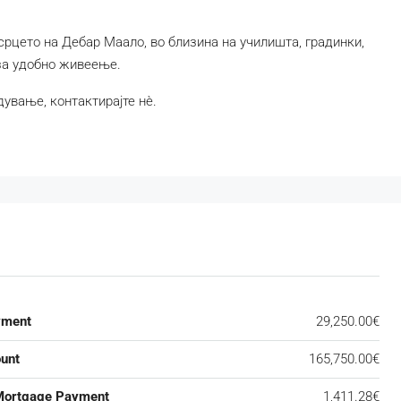
срцето на Дебар Маало, во близина на училишта, градинки,
за удобно живеење.
вање, контактирајте нè.
yment
29,250.00€
unt
165,750.00€
Mortgage Payment
1,411.28€