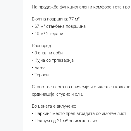
На продажба функционален и комфорен стан во е
Вкупна површина: 77 м²
• 67 м² станбена површина
• 10 м² 2 тераси
Распоред:
• 3 спални соби
• Кујна со трпезарија
• Бања
• Тераси
Станот се наоѓа на приземје и е идеален како за
ординација, студио и сл.).
Во цената е вклучено:
• Паркинг место пред зградата со имотен лист
• Подрум од 21 м² со имотен лист