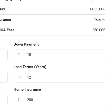
Tax
1,625.00€
urance
16.67€
HOA Fees
250.00€
Down Payment
%
Loan Terms (Years)
Home Insurance
€