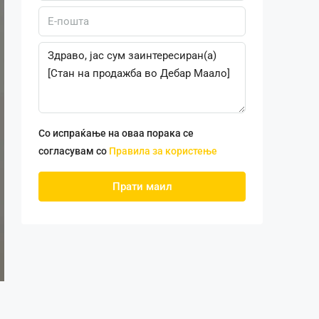
Со испраќање на оваа порака се
согласувам со
Правила за користење
Прати маил