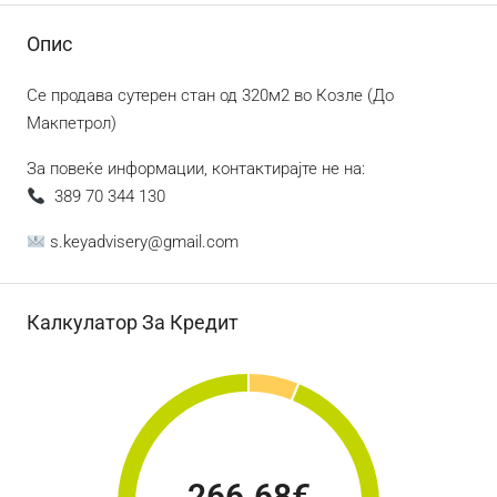
Опис
Се продава сутерен стан од 320м2 во Козле (До
Макпетрол)
За повеќе информации, контактирајте не на:
389 70 344 130
s.keyadvisery@gmail.com
Калкулатор За Кредит
266.68€