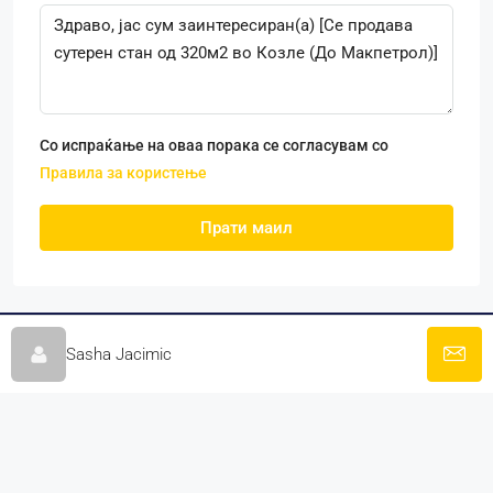
Со испраќање на оваа порака се согласувам со
Правила за користење
Прати маил
Сите имоти
Sasha Jacimic
Контакт
За нас
Најнов каталог