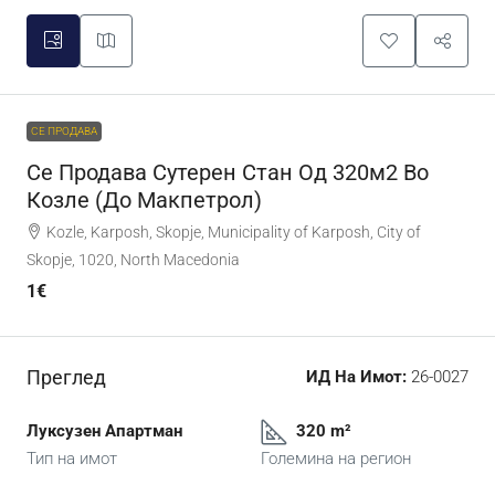
СЕ ПРОДАВА
Се Продава Сутерен Стан Од 320м2 Во
Козле (До Макпетрол)
Kozle, Karposh, Skopje, Municipality of Karposh, City of
Skopje, 1020, North Macedonia
1€
Преглед
ИД На Имот:
26-0027
Луксузен Апартман
320 m²
Тип на имот
Големина на регион