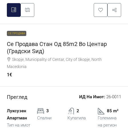
СЕ ПРОДАВА
Се Продава Стан Од 85m2 Во Центар
(Градски Ѕид)
Skopje, Municipality of Centar, City of Skopje, North
Macedonia
1€
Преглед
ИД На Имот:
26-0011
Луксузен
3
2
85 m²
Апартман
Спални
Купатила
Големина
Тип на имот
на регион