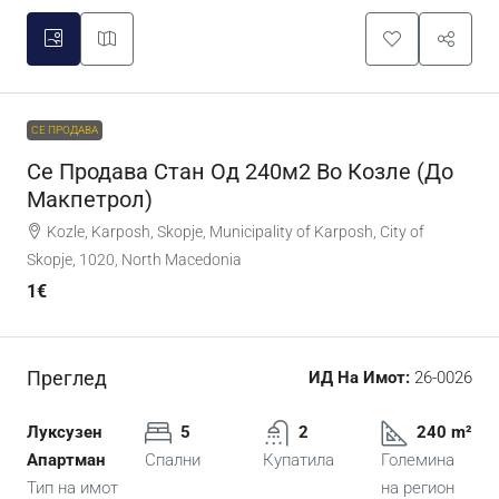
СЕ ПРОДАВА
Се Продава Стан Од 240м2 Во Козле (До
Макпетрол)
Kozle, Karposh, Skopje, Municipality of Karposh, City of
Skopje, 1020, North Macedonia
1€
Преглед
ИД На Имот:
26-0026
Луксузен
5
2
240 m²
Апартман
Спални
Купатила
Големина
Тип на имот
на регион