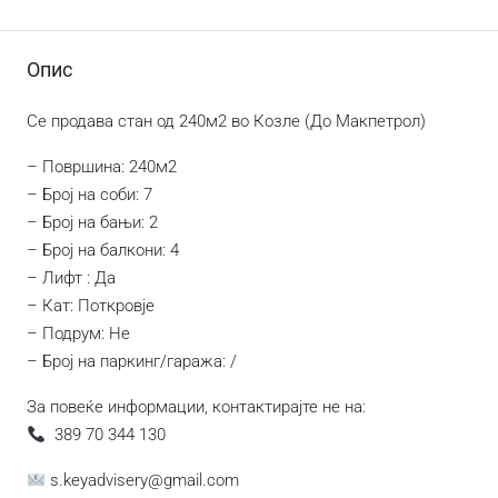
Опис
Се продава стан од 240м2 во Козле (До Макпетрол)
– Површина: 240м2
– Број на соби: 7
– Број на бањи: 2
– Број на балкони: 4
– Лифт : Да
– Кат: Поткровје
– Подрум: Не
– Број на паркинг/гаража: /
За повеќе информации, контактирајте не на:
389 70 344 130
s.keyadvisery@gmail.com