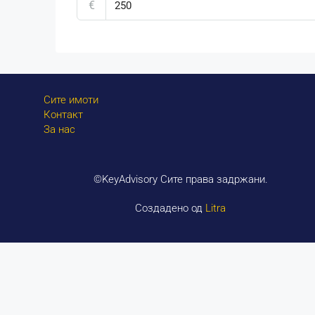
€
Сите имоти
Контакт
За нас
©KeyAdvisory Сите права задржани.
Создадено од
Litra