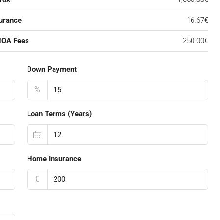
urance
16.67€
HOA Fees
250.00€
Down Payment
%
Loan Terms (Years)
Home Insurance
€