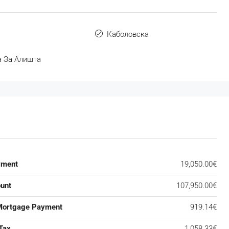
Каболовска
 За Алишта
yment
19,050.00€
unt
107,950.00€
Mortgage Payment
919.14€
Tax
1,058.33€