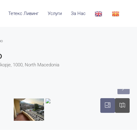
Тетекс Ливинг
Услуги
За Нас
но
о
 Skopje, 1000, North Macedonia