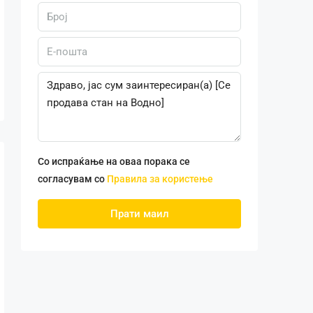
Со испраќање на оваа порака се
согласувам со
Правила за користење
Прати маил