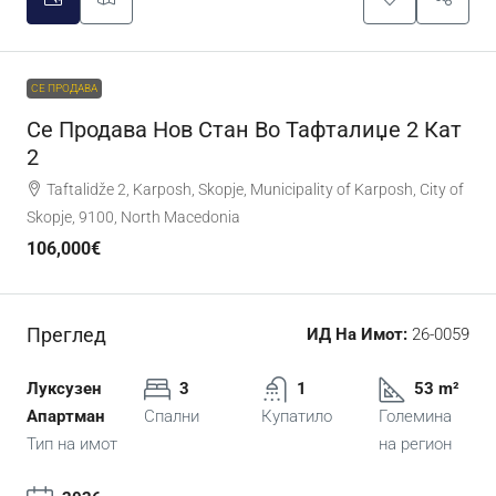
СЕ ПРОДАВА
Се Продава Нов Стан Во Тафталиџе 2 Кат
2
Taftalidže 2, Karposh, Skopje, Municipality of Karposh, City of
Skopje, 9100, North Macedonia
106,000€
Преглед
ИД На Имот:
26-0059
Луксузен
3
1
53 m²
Апартман
Спални
Купатило
Големина
Тип на имот
на регион