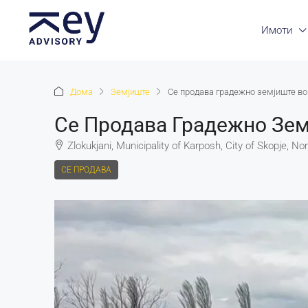
Имоти
Дома
Земјиште
Се продава градежно земјиште во
Се Продава Градежно Зем
Zlokukjani, Municipality of Karposh, City of Skopje, N
СЕ ПРОДАВА