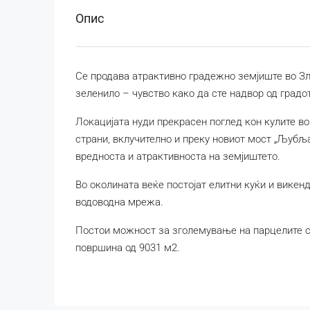
Опис
Се продава атрактивно градежно земјиште во Зл
зеленило – чувство како да сте надвор од градот
Локацијата нуди прекрасен поглед кон кулите во
страни, вклучително и преку новиот мост „Љубљ
вредноста и атрактивноста на земјиштето.
Во околината веќе постојат елитни куќи и викен
водоводна мрежа.
Постои можност за зголемување на парцелите с
површина од 9031 м2.