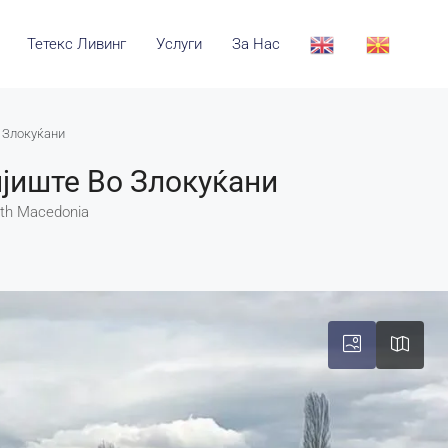
Тетекс Ливинг
Услуги
За Нас
 Злокуќани
јиште Во Злокуќани
orth Macedonia