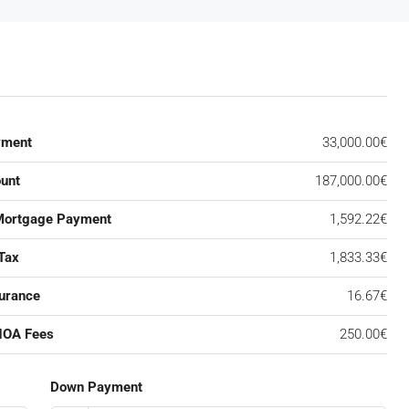
yment
33,000.00€
unt
187,000.00€
Mortgage Payment
1,592.22€
Tax
1,833.33€
urance
16.67€
HOA Fees
250.00€
Down Payment