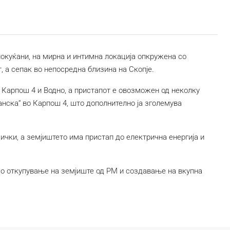
окуќани, на мирна и интимна локација опкружена со
, а сепак во непосредна близина на Скопје.
 Карпош 4 и Водно, а пристапот е овозможен од неколку
анска“ во Карпош 4, што дополнително ја зголемува
дички, а земјиштето има пристап до електрична енергија и
о откупување на земјиште од РМ и создавање на вкупна