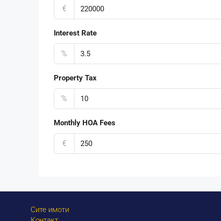
€
Interest Rate
%
Property Tax
%
Monthly HOA Fees
€
Сите имоти
Контакт