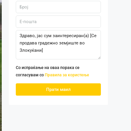
Со испраќање на оваа порака се
согласувам со
Правила за користење
Прати маил