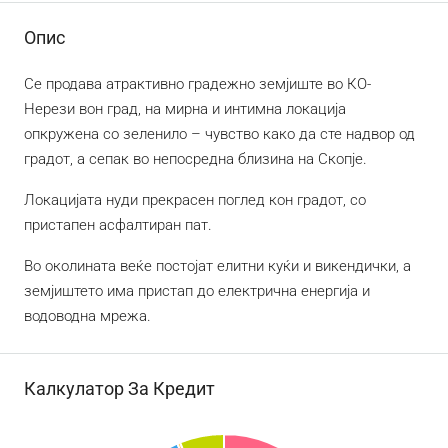
Опис
Се продава атрактивно градежно земјиште во КО-
Нерези вон град, на мирна и интимна локација
опкружена со зеленило – чувство како да сте надвор од
градот, а сепак во непосредна близина на Скопје.
Локацијата нуди прекрасен поглед кон градот, со
пристапен асфалтиран пат.
Во околината веќе постојат елитни куќи и викендички, а
земјиштето има пристап до електрична енергија и
водоводна мрежа.
Калкулатор За Кредит