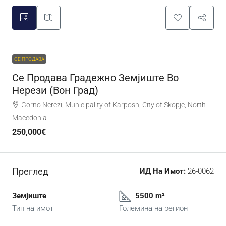
СЕ ПРОДАВА
Се Продава Градежно Земјиште Во
Нерези (вон Град)
Gorno Nerezi, Municipality of Karposh, City of Skopje, North
Macedonia
250,000€
Преглед
ИД На Имот:
26-0062
Земјиште
5500 m²
Тип на имот
Големина на регион