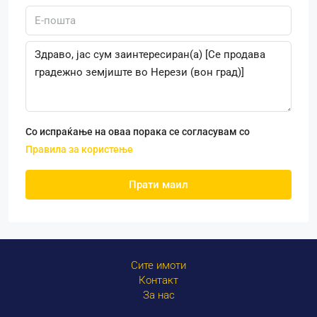
Со испраќање на оваа порака се согласувам со
Правила за користење
Прати маил
Сите имоти
Контакт
За нас