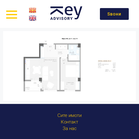
Ѕвони
Сите имоти
Контакт
За нас