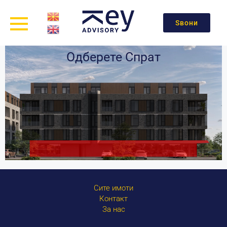
Ѕвони
Одберете Спрат
Сите имоти
Контакт
За нас