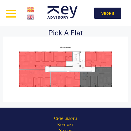
Ѕвони
Pick A Flat
Сите имоти
Контакт
За нас