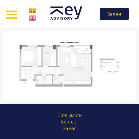
Ѕвони
Сите имоти
Контакт
За нас