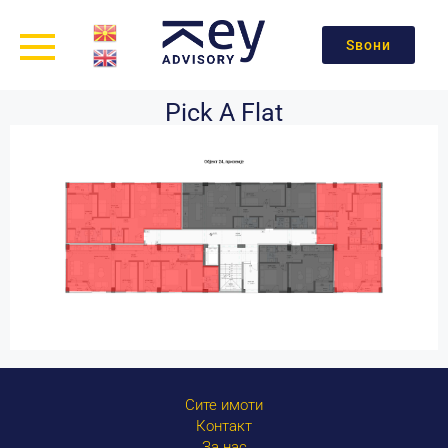
Ѕвони
Pick A Flat
Сите имоти
Контакт
За нас