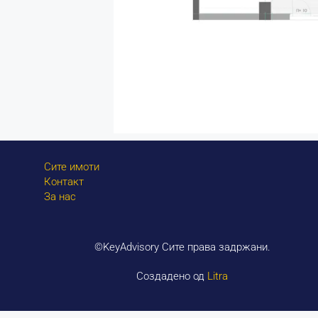
Сите имоти
Контакт
За нас
©KeyAdvisory Сите права задржани.
Создадено од
Litra