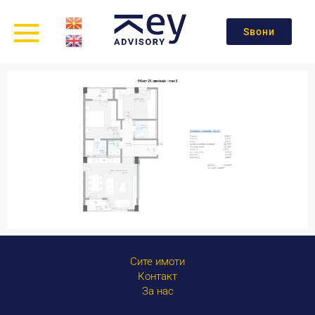
Ѕвони
Сите имоти
Контакт
За нас