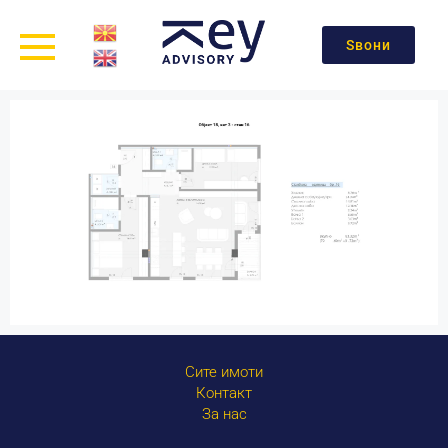
Ѕвони
Сите имоти
Контакт
За нас