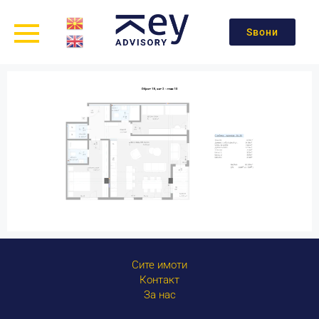
Ѕвони
Сите имоти
Контакт
За нас