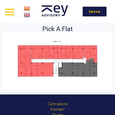
Ѕвони
Pick A Flat
Сите имоти
Контакт
За нас