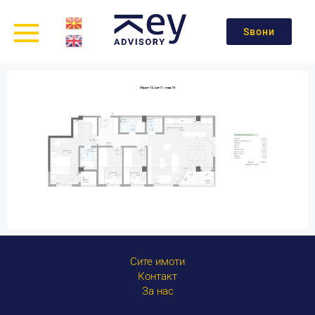
Ѕвони
Сите имоти
Контакт
За нас