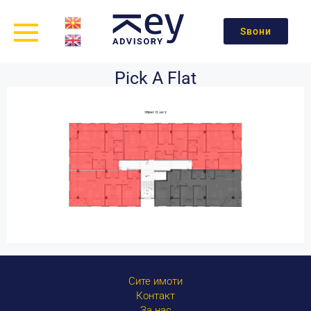
Ѕвони
Pick A Flat
Сите имоти
Контакт
За нас