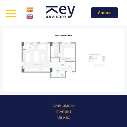
Ѕвони
Сите имоти
Контакт
За нас