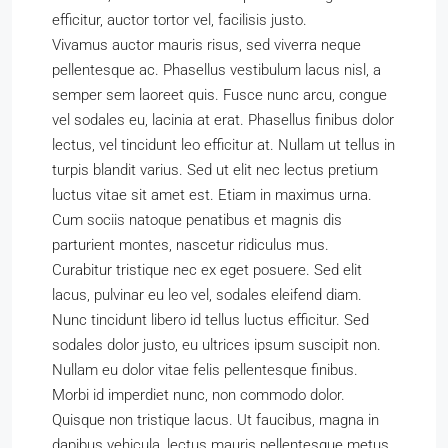
efficitur, auctor tortor vel, facilisis justo.
Vivamus auctor mauris risus, sed viverra neque
pellentesque ac. Phasellus vestibulum lacus nisl, a
semper sem laoreet quis. Fusce nunc arcu, congue
vel sodales eu, lacinia at erat. Phasellus finibus dolor
lectus, vel tincidunt leo efficitur at. Nullam ut tellus in
turpis blandit varius. Sed ut elit nec lectus pretium
luctus vitae sit amet est. Etiam in maximus urna.
Cum sociis natoque penatibus et magnis dis
parturient montes, nascetur ridiculus mus.
Curabitur tristique nec ex eget posuere. Sed elit
lacus, pulvinar eu leo vel, sodales eleifend diam.
Nunc tincidunt libero id tellus luctus efficitur. Sed
sodales dolor justo, eu ultrices ipsum suscipit non.
Nullam eu dolor vitae felis pellentesque finibus.
Morbi id imperdiet nunc, non commodo dolor.
Quisque non tristique lacus. Ut faucibus, magna in
dapibus vehicula, lectus mauris pellentesque metus,