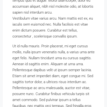
tempus quis et augue. Morbi ullamcorper, dolor eu
accumsan aliquet, nibh nisl molestie odio, at lobortis
sapien nisl interdum arcu.
Vestibulum vitae varius arcu. Nam mattis est ex, eu
iaculis sem euismod nec. Nulla facilisis est vitae
enim dictum posuere. Curabitur est tellus,
consectetur , scelerisque convallis ipsum.
Ut id nulla mauris. Proin placerat, mi eget cursus
mollis, nulla ipsum venenatis nulla, a varius urna ante
eget felis. Nullam tincidunt urna eu cursus sagittis.
Aenean id sagittis enim. Aliquam at urna urna.
Pellentesque dapibus velit ut ipsum semper lacinia.
Etiam sit amet imperdiet diam, eget congue mi. Sed
sagittis tortor dolor, a ultrices risus interdum ac.
Pellentesque ac arcu malesuada, auctor est vitae,
posuere nunc. Curabitur finibus vehicula turpis sit
amet commodo. Sed pulvinar ipsum a tellus
faucibus, nec mattis orci tempus. Sed fringilla eros