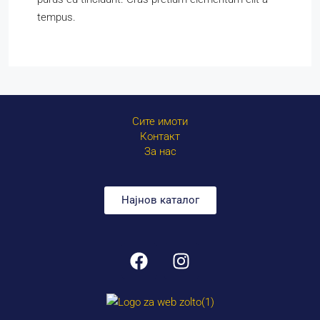
tempus.
Сите имоти
Контакт
За нас
Најнов каталог