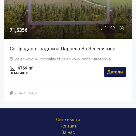
71,535€
Се Продава Градежна Парцела Во Зелениково
Zelenikovo, Municipality of Zelenikovo, North Macedonia
4769
m²
Детали
ЗЕМЈИШТЕ
2 години ago
Сите имоти
Контакт
За нас