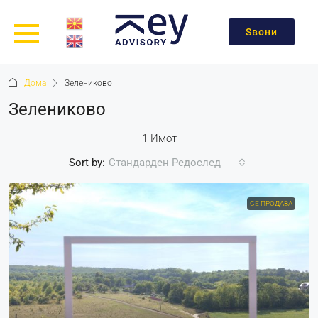
Ѕвони
Дома
Зелениково
Зелениково
1 Имот
Sort by:
Стандарден Редослед
СЕ ПРОДАВА