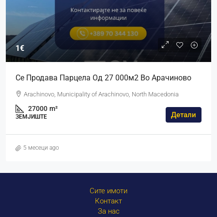
1€
Се Продава Парцела Од 27 000м2 Во Арачиново
Arachinovo, Municipality of Arachinovo, North Macedonia
27000
m²
Детали
ЗЕМЈИШТЕ
5 месеци ago
Сите имоти
Контакт
За нас