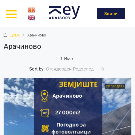
Ѕвони
Дома
Арачиново
Арачиново
1 Имот
Sort by:
Стандарден Редослед
СЕ ПРОДАВА