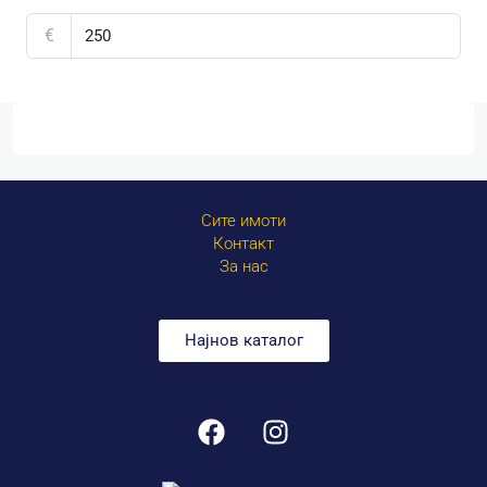
€
Сите имоти
Контакт
За нас
Најнов каталог