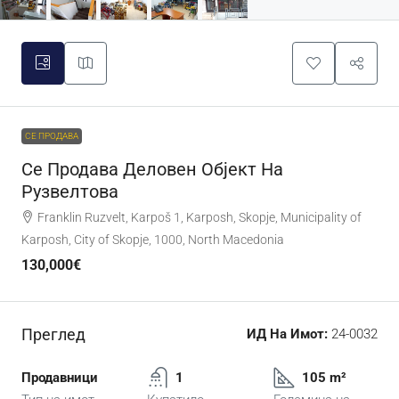
СЕ ПРОДАВА
Се Продава Деловен Објект На
Рузвелтова
Franklin Ruzvelt, Karpoš 1, Karposh, Skopje, Municipality of
Karposh, City of Skopje, 1000, North Macedonia
130,000€
Преглед
ИД На Имот:
24-0032
Продавници
1
105 m²