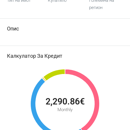
Тип на имот
Купатило
Големина на
регион
Опис
Калкулатор За Кредит
2,290.86€
Monthly