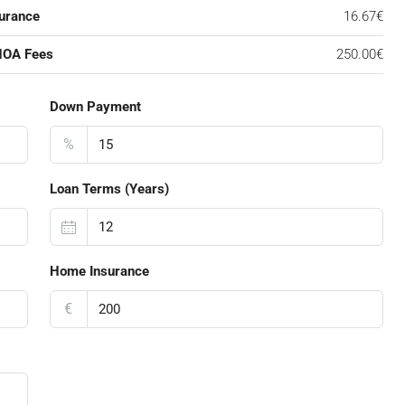
urance
16.67€
HOA Fees
250.00€
Down Payment
%
Loan Terms (Years)
Home Insurance
€