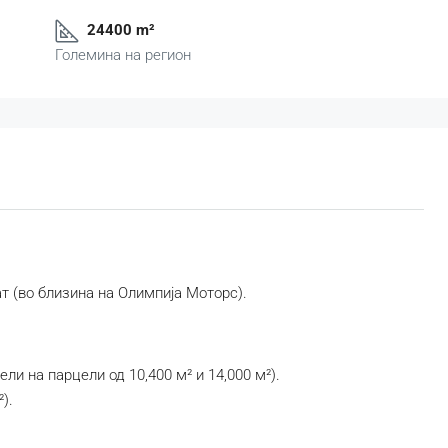
24400 m²
Големина на регион
ат (во близина на Олимпија Моторс).
ли на парцели од 10,400 м² и 14,000 м²).
).