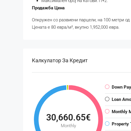
Максимален број на катови: П+2.
Продажба Цена
Опкружен со развиени парцели, на 100 метри од 
Цената е 80 евра/м², вкупно 1,952,000 евра.
Калкулатор За Кредит
Down Pa
Loan Amo
Monthly 
30,660.65€
Property 
Monthly