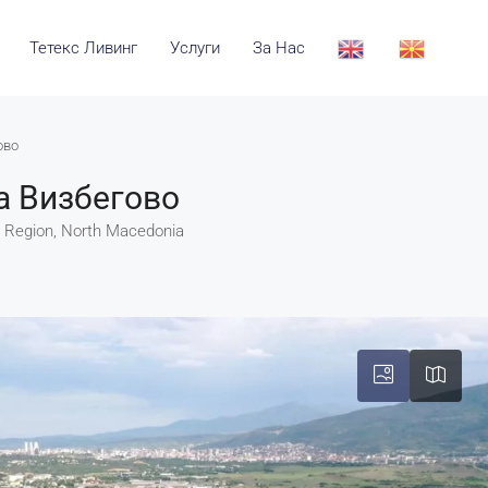
Тетекс Ливинг
Услуги
За Нас
ово
а Визбегово
pje Region, North Macedonia