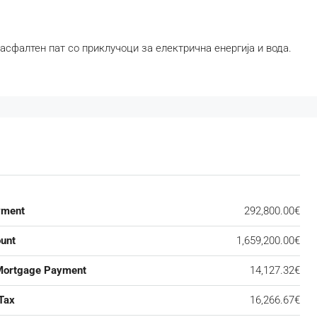
асфалтен пат со приклучоци за електрична енергија и вода.
yment
292,800.00€
unt
1,659,200.00€
Mortgage Payment
14,127.32€
Tax
16,266.67€