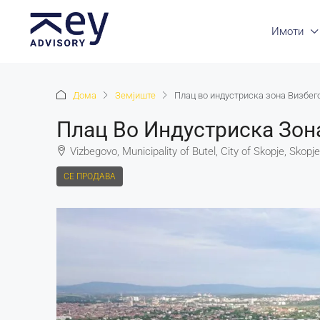
Имоти
Дома
Земјиште
Плац во индустриска зона Визбег
Плац Во Индустриска Зон
Vizbegovo, Municipality of Butel, City of Skopje, Sko
СЕ ПРОДАВА