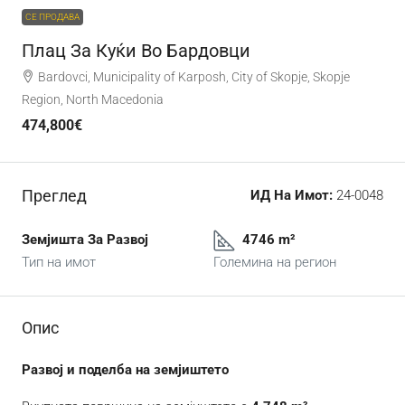
СЕ ПРОДАВА
Плац За Куќи Во Бардовци
Bardovci, Municipality of Karposh, City of Skopje, Skopje
Region, North Macedonia
474,800€
Преглед
ИД На Имот:
24-0048
Земјишта За Развој
4746 m²
Тип на имот
Големина на регион
Опис
Развој и поделба на земјиштето