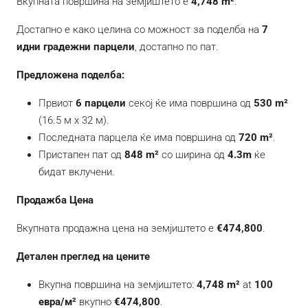
Вкупната површина на земјиштето е
4,748 m²
.
Достапно е како целина со можност за поделба на
7
идни градежни парцели
, достапно по пат.
Предложена поделба:
Првиот
6 парцели
секој ќе има површина од
530 m²
(16.5 м х 32 м).
Последната парцела ќе има површина од
720 m²
.
Пристапен пат од
848 m²
со ширина од
4.3m
ќе
бидат вклучени.
Продажба Цена
Вкупната продажна цена на земјиштето е
€474,800
.
Детален преглед на цените
Вкупна површина на земјиштето:
4,748 m²
at
100
евра/м²
вкупно
€474,800
.