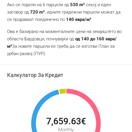
Ако се подели на 6 парцели од
530 m²
секој и еден
заговор од
720 m²
, идните градежни парцели можат да
се продаваат поединечно по
140 евра/м²
.
Ова е базирано на моменталните цени на земјиштето во
областа Бардовци, почнувајќи од
од 140 до 160 евра/
м²
За новите парцели ќе треба да се изготви План за
урбан развој (ПУР).
Калкулатор За Кредит
7,659.63€
Monthly