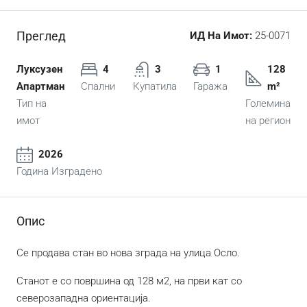
Преглед
ИД На Имот:
25-0071
Луксузен
4
3
1
128
Апартман
Спални
Купатила
Гаража
m²
Тип на
Големина
имот
на регион
2026
Година Изградено
Опис
Се продава стан во нова зграда на улица Осло.
Станот е со површина од 128 м2, на први кат со
северозападна ориентација.