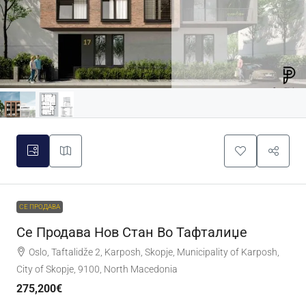
СЕ ПРОДАВА
Се Продава Нов Стан Во Тафталиџе
Oslo, Taftalidže 2, Karposh, Skopje, Municipality of Karposh,
City of Skopje, 9100, North Macedonia
275,200€