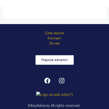
Сите имоти
Контакт
За нас
Најнов каталог
©KeyAdvisory All rights reserved.