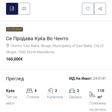
СЕ ПРОДАВА
Се Продава Куќа Во Ченто
Chento, Gazi Baba, Skopje, Municipality of Gazi Baba, City of
Skopje, 1040, North Macedonia
160,000€
Преглед
ИД На Имот:
24-0141
Куќа
4
2
2
110
Тип на
Спални
Купатила
Гаражи
m²
имот
Големина
на регион