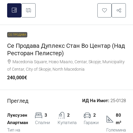
СЕ ПРОДАВА
Се Продава Дуплекс Стан Во Центар (над
Ресторан Пелистер)
Macedonia Square, Ново Маало, Centar, Skopje, Municipality
of Centar, City of Skopje, North Macedonia
240,000€
Преглед
ИД На Имот:
25-0128
Луксузен
3
2
2
80
Апартман
Спални
Купатила
Гаражи
m²
Тип на
Големина