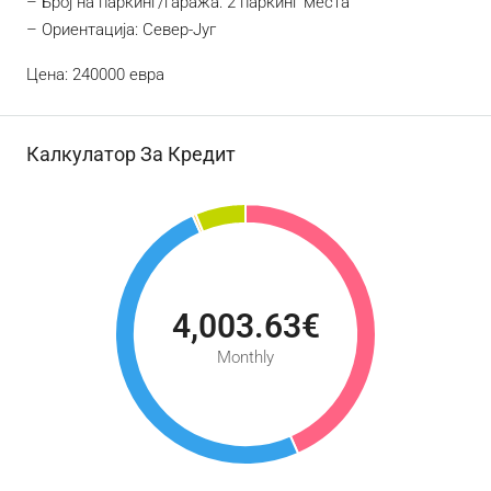
– Број на паркинг/гаража: 2 паркинг места
– Ориентација: Север-Југ
Цена: 240000 евра
Калкулатор За Кредит
4,003.63€
Monthly