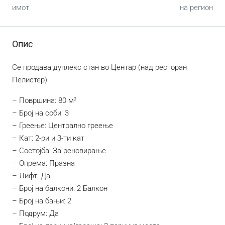
имот
на регион
Опис
Се продава дуплекс стан во Центар (над ресторан
Пелистер)
– Површина: 80 м²
– Број на соби: 3
– Греење: Централно греење
– Кат: 2-ри и 3-ти кат
– Состојба: За реновирање
– Опрема: Празна
– Лифт: Да
– Број на балкони: 2 Балкон
– Број на бањи: 2
– Подрум: Да