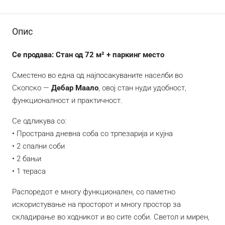
Опис
Се продава: Стан од 72 м² + паркинг место
Сместено во една од најпосакуваните населби во
Скопско —
Дебар Маало
, овој стан нуди удобност,
функционалност и практичност.
Се одликува со:
• Пространа дневна соба со трпезарија и кујна
• 2 спални соби
• 2 бањи
• 1 тераса
Распоредот е многу функционален, со паметно
искористување на просторот и многу простор за
складирање во ходникот и во сите соби. Светол и мирен,