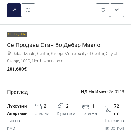
СЕ ПРОДАВА
Се Продава Стан Во Дебар Маало
Debar Maalo, Centar, Skopje, Municipality of Centar, City of
Skopje, 1000, North Macedonia
201,600€
Преглед
ИД На Имот:
25-0148
Луксузен
2
2
1
72
Апартман
Спални
Купатила
Гаража
m²
Тип на
Големина
имот
на регион