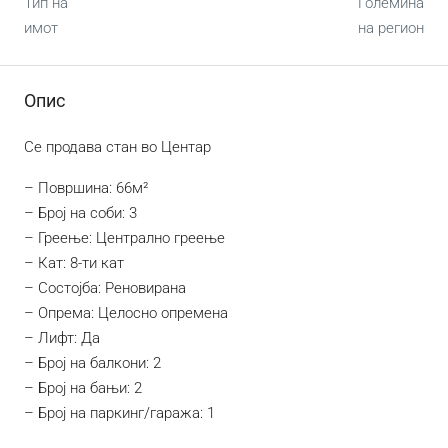
Тип на
Големина
имот
на регион
Опис
Се продава стан во Центар
– Површина: 66м²
– Број на соби: 3
– Греење: Централно греење
– Кат: 8-ти кат
– Состојба: Реновирана
– Опрема: Целосно опремена
– Лифт: Да
– Број на балкони: 2
– Број на бањи: 2
– Број на паркинг/гаража: 1