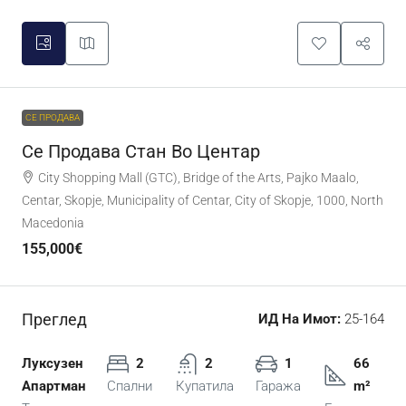
СЕ ПРОДАВА
Се Продава Стан Во Центар
City Shopping Mall (GTC), Bridge of the Arts, Pajko Maalo,
Centar, Skopje, Municipality of Centar, City of Skopje, 1000, North
Macedonia
155,000€
Преглед
ИД На Имот:
25-164
Луксузен
2
2
1
66
Апартман
Спални
Купатила
Гаража
m²