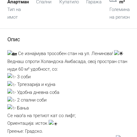
Апартман
Спални
Купатило
Гаража
m²
Тип на
Големина
имот
на регион
Опис
Се изнајмува трособен стан на ул. Ленинова!
Веднаш спроти Холандска Амбасада, овој простран стан
нуди 60 м² удобност, со:
3 соби
Трпезарија и кујна
Удобна дневна соба
2 спални соби
Бања
Се наоѓа на третиот кат со лифт;
Ориентација: исток
Греење: Градско.