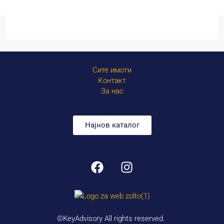
Сите имоти
Контакт
За нас
Најнов каталог
©KeyAdvisory All rights reserved.