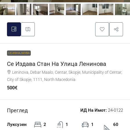
СЕ ИЗНАЈМУВА
Се Издава Стан На Улица Ленинова
Leninova, Debar Maalo, Centar, Skopje, Municipality of Centar,
City of Skopje, 1111, North Macedonia
500€
Преглед
ИД На Имот:
24-0122
Луксузен
2
1
1
60