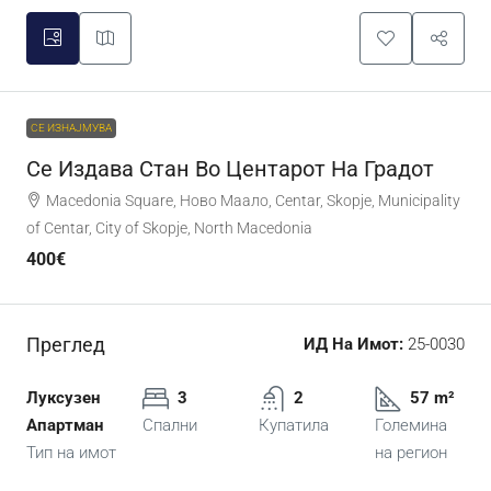
СЕ ИЗНАЈМУВА
Се Издава Стан Во Центарот На Градот
Macedonia Square, Ново Маало, Centar, Skopje, Municipality
of Centar, City of Skopje, North Macedonia
400€
Преглед
ИД На Имот:
25-0030
Луксузен
3
2
57 m²
Апартман
Спални
Купатила
Големина
Тип на имот
на регион