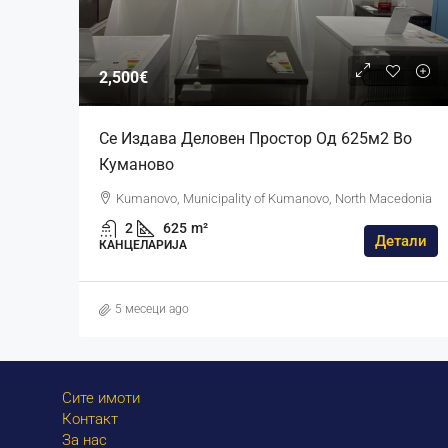
2,500€
Се Издава Деловен Простор Од 625м2 Во
Куманово
Kumanovo, Municipality of Kumanovo, North Macedonia
2
625
m²
Детали
КАНЦЕЛАРИЈА
5 месеци ago
Сите имоти
Контакт
За нас