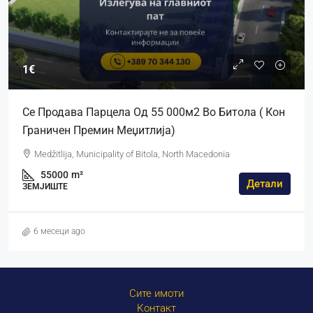
1€
Се Продава Парцела Од 55 000м2 Во Битола ( Кон
Граничен Премин Меџитлија)
Medžitlija, Municipality of Bitola, North Macedonia
55000
m²
Детали
ЗЕМЈИШТЕ
6 месеци ago
Сите имоти
Контакт