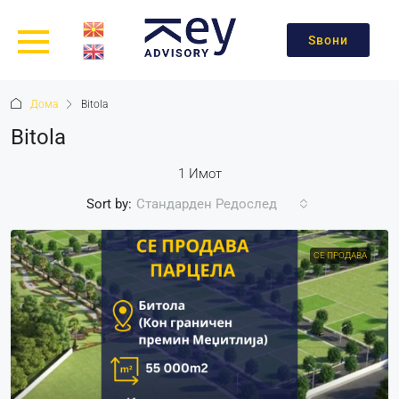
Ѕвони
Дома
Bitola
Bitola
1 Имот
Sort by:
Стандарден Редослед
СЕ ПРОДАВА