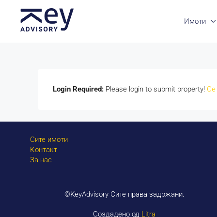
Имоти
Login Required:
Please login to submit property!
Се
Сите имоти
Контакт
За нас
©KeyAdvisory Сите права задржани.
Создадено од
Litra